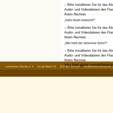
-- Bitte installieren Sie für das A
Audio- und Videodateien den Flas
Ihrem Rechner.
(http://get.adobe.com/de/flashplay
„Hat's Noah erwischt?“
-- Bitte installieren Sie für das A
Audio- und Videodateien den Flas
Ihrem Rechner.
(http://get.adobe.com/de/flashplay
„Wie hieß der verlorene Sohn?“
-- Bitte installieren Sie für das A
Audio- und Videodateien den Flas
Ihrem Rechner.
(http://get.adobe.com/de/flashplay
Lutherische Stunde e. V. An der Bahn 51 D-27367 Sottrum
info@lutherischestunde.