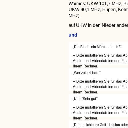
Waimes: UKW 101,7 MHz, Bül
UKW 90,1 MHz, Eupen, Kelm
MHz),
auf UKW in den Niederlande
und
„Die Bibel - ein Märchenbuch?“
-- Bitte installieren Sie für das A
Audio- und Videodateien den Flas
Ihrem Rechner.
(http://get.adobe.com/de/flashplay
„Wer zuletzt lacht“
-- Bitte installieren Sie für das A
Audio- und Videodateien den Flas
Ihrem Rechner.
(http://get.adobe.com/de/flashplay
„Note 'Sehr gut'“
-- Bitte installieren Sie für das A
Audio- und Videodateien den Flas
Ihrem Rechner.
(http://get.adobe.com/de/flashplay
„Der unsichtbare Gott - Illusion ode