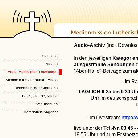
Audio-Archiv
(incl. Downloa
Startseite
In den jeweiligen
Kategorie
ausgestrahlte Sendungen
Videos
"Aber-Hallo"-Beiträge zum
ak
Audio-Archiv (incl. Download)
Stimme mit Standpunkt – Audio
Im Ra
Bekenntnis des Glaubens
TÄGLICH 6.25 bis 6.30 Uhr
Bibel, Glaube, Kirche
Uhr
im deutschsprac
Wir über uns
Materialien-Angebot
- im Livestream
http:/
live unter der
Tel.-Nr. 03 45 -
19.55 Uhr und zum Festnetzt